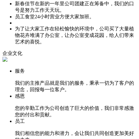
新春佳节在新的一年里公司团建正在筹备中，我们的口
号是努力工作天天玩。
员工食堂24小时营业方便大家加班。
为了让大家工作在轻松愉快的环境中，公司买了大量植
物花卉堆满了办公室，让办公室变成花园，给人们带来
艺术的喜悦。
企业文化
服务
我们的主推产品就是我们的服务，秉承一切为了客户的
理念，回报每一位客户。
感恩
您的辛勤工作为公司创造了巨大的价值，我们非常感激
您的付出和贡献。
员工
我们相信您的能力和潜力，会让我们共同创造更加美好