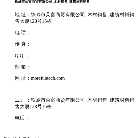
铁岭市朵富商贸有限公司_木材销售_建筑材料销售
地 址：铁岭市朵富商贸有限公司_木材销售_建筑材料销
售大厦128号16栋
电 话：
传 真：
Q Q ：
邮 箱：
网 址：morefuntech.com
工 厂：铁岭市朵富商贸有限公司_木材销售_建筑材料销
售大厦128号16栋
电话：